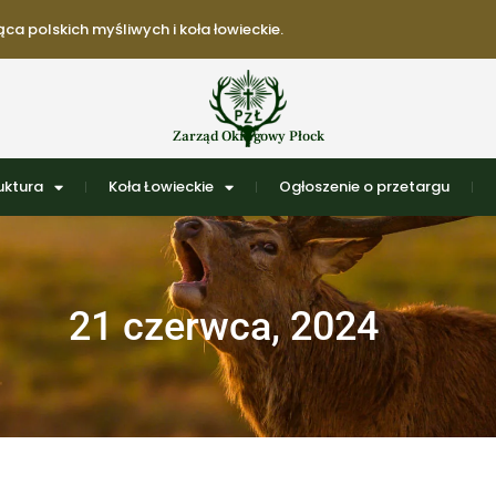
ca polskich myśliwych i koła łowieckie.
Zarząd Okręgowy Płock
uktura
Koła Łowieckie
Ogłoszenie o przetargu
21 czerwca, 2024