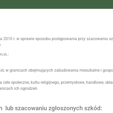
10 r. w sprawie sposobu postępowania przy szacowaniu sz
)
.in.:
iast, w granicach obejmujących zabudowania mieszkalne i gospo
a cele społeczne, kultu religijnego, przemysłowe, handlowe, skł
anicach ich ogrodzeń.
h lub szacowaniu zgłoszonych szkód: