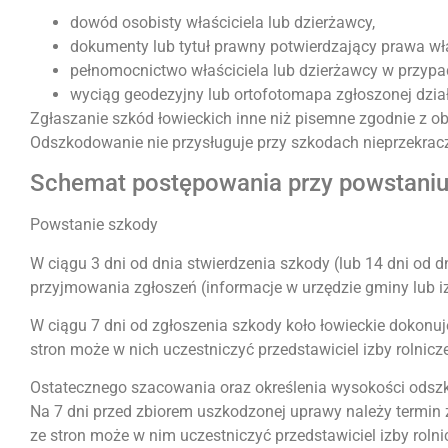
dowód osobisty właściciela lub dzierżawcy,
dokumenty lub tytuł prawny potwierdzający prawa wł
pełnomocnictwo właściciela lub dzierżawcy w przypad
wyciąg geodezyjny lub ortofotomapa zgłoszonej dział
Zgłaszanie szkód łowieckich inne niż pisemne zgodnie z 
Odszkodowanie nie przysługuje przy szkodach nieprzekracz
Schemat postępowania przy powstaniu
Powstanie szkody
W ciągu 3 dni od dnia stwierdzenia szkody (lub 14 dni od
przyjmowania zgłoszeń (informacje w urzędzie gminy lub izb
W ciągu 7 dni od zgłoszenia szkody koło łowieckie dokonu
stron może w nich uczestniczyć przedstawiciel izby roln
Ostatecznego szacowania oraz określenia wysokości odszko
Na 7 dni przed zbiorem uszkodzonej uprawy należy termin 
ze stron może w nim uczestniczyć przedstawiciel izby rolnic