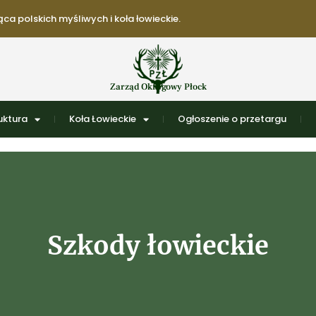
ca polskich myśliwych i koła łowieckie.
Zarząd Okręgowy Płock
uktura
Koła Łowieckie
Ogłoszenie o przetargu
Szkody łowieckie