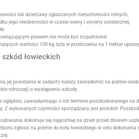
asności lub dzierżawy zgłaszanych nieruchomości rolnych,
ku jego nieobecności w czasie oceny i wyceny ostatecznej,
ki.
obowiązującym prawem nie może być rozpatrzone!
ających wartości 100 kg żyta w przeliczeniu na 1 hektar uprawy
 szkód łowieckich
 dnia jej powstania w sadach) należy zawiadomić na piśmie oso
ie rolniczej) o wystąpieniu szkody.
je oględzin, zawiadamiając o ich terminie poszkodowanego na d
iczej. Z wykonanych czynności sporządzany jest protokół. Pos
dowania dokonuje się najpóźniej na dzień przed zbiorem uszko
zbioru zgłosić na piśmie do koła łowieckiego w celu dokonania
zej.