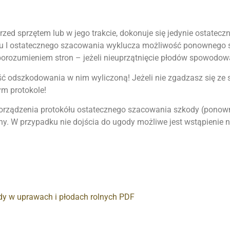
rzed sprzętem lub w jego trakcie, dokonuje się jedynie ostatec
iu I ostatecznego szacowania wyklucza możliwość ponownego s
orozumieniem stron – jeżeli nieuprzątnięcie płodów spowodo
ć odszkodowania w nim wyliczoną! Jeżeli nie zgadzasz się z
m protokole!
porządzenia protokółu ostatecznego szacowania szkody (pono
. W przypadku nie dojścia do ugody możliwe jest wstąpienie 
dy w uprawach i płodach rolnych PDF