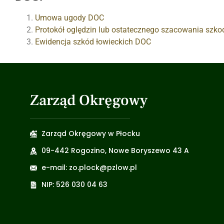
Umowa ugody DOC
Protokół oględzin lub ostatecznego szacowania szko
Ewidencja szkód łowieckich DOC
Zarząd Okręgowy
Zarząd Okręgowy w Płocku
09-442 Rogozino, Nowe Boryszewo 43 A
e-mail: zo.plock@pzlow.pl
NIP: 526 030 04 63