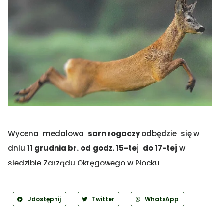
Wycena medalowa
sarn rogaczy
odbędzie się w
dniu
11 grudnia br.
od
godz. 15-tej
do 17-tej
w
siedzibie Zarządu Okręgowego w Płocku
Udostępnij
Twitter
WhatsApp